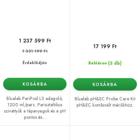
1 237 599 Ft
17 199 Ft
1 331 199 Ft
(3 db)
Érdeklődjön
Raktáron
KOSÁRBA
KOSÁRBA
Bluelab PeriPod L3 adagoló,
Bluelab pH&EC Probe Care Kit
1200 ml/perc. Perisztaltikus
pH&EC kombinált mérőkhöz.
szivattyúk a tápanyagok és a pH
pontos és...