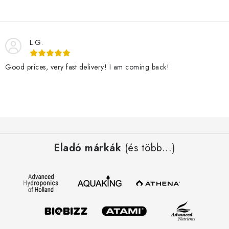
s
e
l
L.G.
e
m
Good prices, very fast delivery! I am coming back!
e
i
L
á
Eladó márkák
(és több...)
b
l
é
c