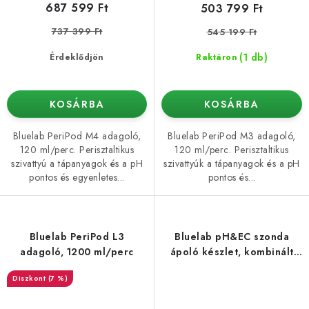
687 599 Ft
503 799 Ft
737 399 Ft
545 199 Ft
(1 db)
Érdeklődjön
Raktáron
KOSÁRBA
KOSÁRBA
Bluelab PeriPod M4 adagoló,
Bluelab PeriPod M3 adagoló,
120 ml/perc. Perisztaltikus
120 ml/perc. Perisztaltikus
szivattyú a tápanyagok és a pH
szivattyúk a tápanyagok és a pH
pontos és egyenletes...
pontos és...
Bluelab PeriPod L3
Bluelab pH&EC szonda
adagoló, 1200 ml/perc
ápoló készlet, kombinált
pH&EC mérőkészülékekhez
(7 %)