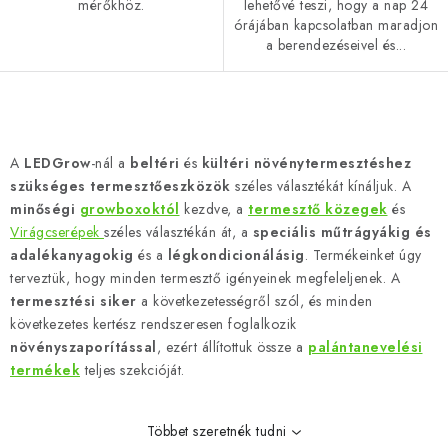
mérőkhöz.
lehetővé teszi, hogy a nap 24
órájában kapcsolatban maradjon
a berendezéseivel és...
L
i
A
LEDGrow
-nál a
beltéri
és
kültéri növénytermesztéshez
s
szükséges termesztőeszközök
széles választékát kínáljuk. A
t
minőségi
growboxoktól
kezdve, a
termesztő közegek
és
a
Virágcserépek
széles választékán át, a
speciális műtrágyákig és
adalékanyagokig
és a
légkondicionálásig
. Termékeinket úgy
i
terveztük, hogy minden termesztő igényeinek megfeleljenek. A
r
termesztési siker
a következetességről szól, és minden
á
következetes kertész rendszeresen foglalkozik
n
növényszaporítással
,
ezért állítottuk össze a
palántanevelési
y
termékek
teljes szekcióját.
í
t
Többet szeretnék tudni
á