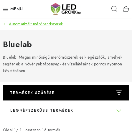
Ugrás
Keres
a
fő
tartalomhoz
Automatizált mérőrendszerek
AKCIÓS TERMÉKEK
LED NÖVÉNYVILÁGÍTÁS
Bluelab
TERMESZTÉSI KELLÉKEK
Bluelab: Magas minőségű mérőműszerek és kiegészítők, amelyek
segítenek a növények tápanyag- és vízellátásának pontos nyomon
követésében.
AKVARISZTIKAI TERMÉKEK
MIKROZÖLDEK
TERMÉKEK SZŰRÉSE
OKOS KERT
T
T
LEGNÉPSZERŰBB TERMÉKEK
e
e
Webáruház értékelése
Márka
Vásárlás
Blog
r
r
Általános Üzleti Feltételek
Kapcsolat
m
m
Oldal
1
/
1
- összesen
16
termék