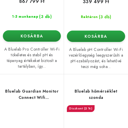
867 799 Ft
339 499 Ft
(3 db)
(3 db)
1-3 munkanap
Raktáron
KOSÁRBA
KOSÁRBA
A Bluelab Pro Controller Wi-Fi
A Bluelab pH Controller Wi-Fi
tökéletes és stabil pH és
vezérlőegység leegyszerűsíti a
tápanyag értékeket biztosít a
pH-szabályozást, és lehetővé
tartályban, így...
teszi még soha...
Bluelab Guardian Monitor
Bluelab hőmérséklet
Connect Wifi
szonda
pH/EC/hőmérséklet
(2 %)