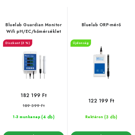
é
é
k
k
e
e
Bluelab Guardian Monitor
Bluelab ORP-mérő
k
k
Wifi pH/EC/hőmérséklet
l
r
(3 %)
Újdonság
i
e
s
n
t
d
á
e
j
z
a
é
182 199 Ft
s
122 199 Ft
189 399 Ft
e
(4 db)
(3 db)
1-3 munkanap
Raktáron