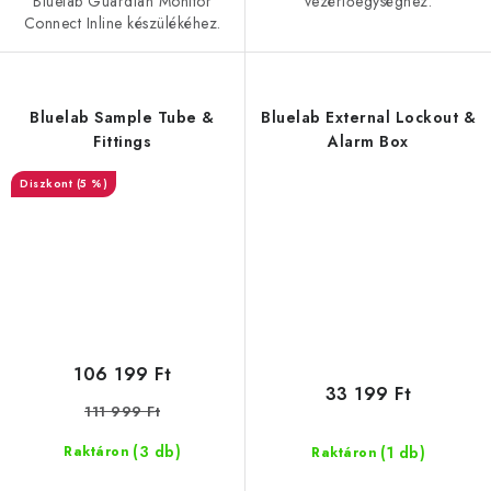
Bluelab Guardian Monitor
vezérlőegységhez.
Connect Inline készülékéhez.
Bluelab Sample Tube &
Bluelab External Lockout &
Fittings
Alarm Box
(5 %)
106 199 Ft
33 199 Ft
111 999 Ft
(3 db)
(1 db)
Raktáron
Raktáron