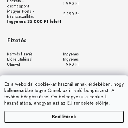
Packeta -
1 990 Ft
csomagpont
Magyar Posta -
2 190 Ft
házhozszállítás
Ingyenes 35 000 Ft felett
Fizetés
Kártyás fizetés
Ingyenes
Előre utalással
Ingyenes
Utánvét
990 Ft
Ez a weboldal cookie-kat használ annak érdekében, hogy
kellemesebbé tegye Önnek az itt való böngészést. A
további böngészéssel Ön beleegyezik a cookie-k
használatába, ahogyan azt az EU rendelete előírja.
Beállítások
Á
r