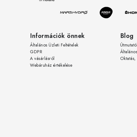
é
c
Információk önnek
Blog
Általános Üzleti Feltételek
Útmutató
GDPR
Általáno
A vásárlásról
Oktatás,
Webáruház értékelése