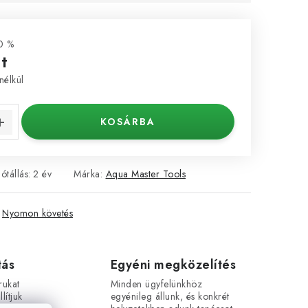
0 %
t
nélkül
KOSÁRBA
Jótállás
:
2 év
Márka:
Aqua Master Tools
Nyomon követés
tás
Egyéni megközelítés
rukat
Minden ügyfelünkhöz
lítjuk
egyénileg állunk, és konkrét