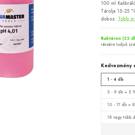
100 ml Kalibrál
Tárolja 15-25 °
doboz.
Több in
Raktáron
(32 d
Kedvezmény d
1 - 4 db
5 - 9 db = 5 
10 - 17 db = 
18 vagy több 