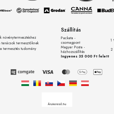
Szállítás
k növénytermesztéshez
Packeta -
1 
csomagpont
s tanácsok termesztőknek
Magyar Posta -
 a termesztés tudomány
2
házhozszállítás
Ingyenes 35 000 Ft felett
Á
r
u
Árukereső.hu
k