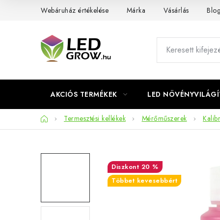
Ugrás
Webáruház értékelése
Márka
Vásárlás
Blo
a
fő
tartalomhoz
AKCIÓS TERMÉKEK
LED NÖVÉNYVILÁGÍ
Kezdőlap
Termesztési kellékek
Mérőműszerek
Kalib
20 %
Többet kevesebbért