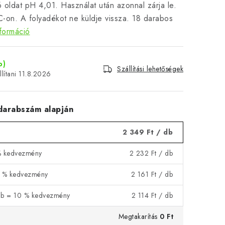
ó oldat pH 4,01. Használat után azonnal zárja le.
C-on. A folyadékot ne küldje vissza. 18 darabos
formáció
b)
Szállítási lehetőségek
11.8.2026
arabszám alapján
2 349 Ft
/ db
% kedvezmény
2 232 Ft
/ db
8 % kedvezmény
2 161 Ft
/ db
db = 10 % kedvezmény
2 114 Ft
/ db
Megtakarítás
0 Ft