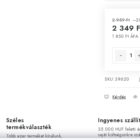
2 959 Ft
–2
2 349 F
1 850 Ft ÁFA 
Egységár:
SKU:
39620
Kérdés
Széles
Ingyenes szállí
termékválaszték
35 000 HUF feletti á
saját költségünkre szál
Több ezer terméket kínálunk,