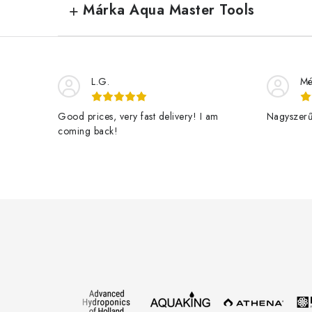
Márka Aqua Master Tools
L.G.
Mé
Good prices, very fast delivery! I am
Nagyszerű 
coming back!
L
á
b
l