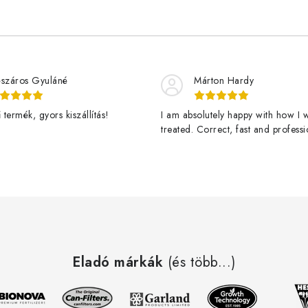
száros Gyuláné
Márton Hardy
termék, gyors kiszállítás!
I am absolutely happy with how I 
treated. Correct, fast and professi
assistance and a great product de
fast. Thanks Jan Stary and ledgro
happy customer and vigorously g
veggies here! - Teljesen elégedet
webshoppal. Korrekt, gyors és
professzionális kiszolgálás, valami
nagyszerű termék, gyorsan kiszállí
Köszönöm Jan Stary-nak és a ledg
Eladó márkák
nak. Üdv. rgy elégedett vásárlótól
(és több...)
erőteljesen növekvő zöldségektől!