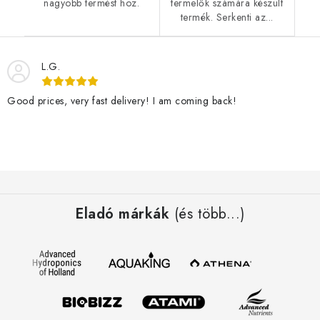
nagyobb termést hoz.
termelők számára készült
termék. Serkenti az...
L.G.
Good prices, very fast delivery! I am coming back!
L
á
Eladó márkák
(és több...)
b
l
é
c