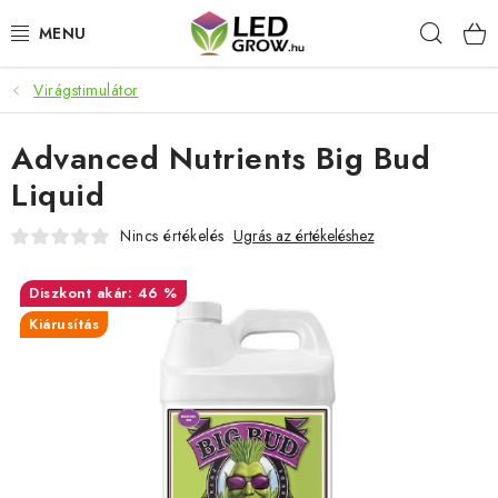
Ugrás
Keres
a
fő
tartalomhoz
Virágstimulátor
AKCIÓS TERMÉKEK
Advanced Nutrients Big Bud
LED NÖVÉNYVILÁGÍTÁS
Liquid
TERMESZTÉSI KELLÉKEK
Nincs értékelés
Ugrás az értékeléshez
AKVARISZTIKAI TERMÉKEK
akár: 46 %
Kiárusítás
MIKROZÖLDEK
OKOS KERT
Webáruház értékelése
Márka
Vásárlás
Blog
Általános Üzleti Feltételek
Kapcsolat