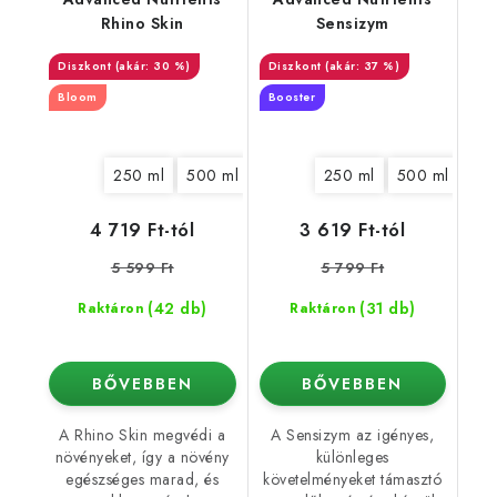
Rhino Skin
Sensizym
(akár: 30 %)
(akár: 37 %)
Bloom
Booster
250 ml
500 ml
1 l
5 l
250 ml
10 l
20 l
500 ml
1 l
4 719 Ft-tól
3 619 Ft-tól
5 599 Ft
5 799 Ft
(42 db)
(31 db)
Raktáron
Raktáron
BŐVEBBEN
BŐVEBBEN
A Rhino Skin megvédi a
A Sensizym az igényes,
növényeket, így a növény
különleges
egészséges marad, és
követelményeket támasztó