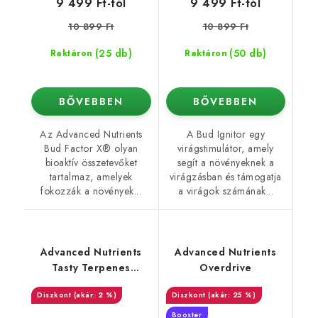
9 499 Ft-tól
9 499 Ft-tól
10 899 Ft
10 899 Ft
(25 db)
(50 db)
Raktáron
Raktáron
BŐVEBBEN
BŐVEBBEN
Az Advanced Nutrients
A Bud Ignitor egy
Bud Factor X® olyan
virágstimulátor, amely
bioaktív összetevőket
segít a növényeknek a
tartalmaz, amelyek
virágzásban és támogatja
fokozzák a növények...
a virágok számának...
Advanced Nutrients
Advanced Nutrients
Tasty Terpenes
Overdrive
(Nirvana)
(akár: 2 %)
(akár: 25 %)
Booster