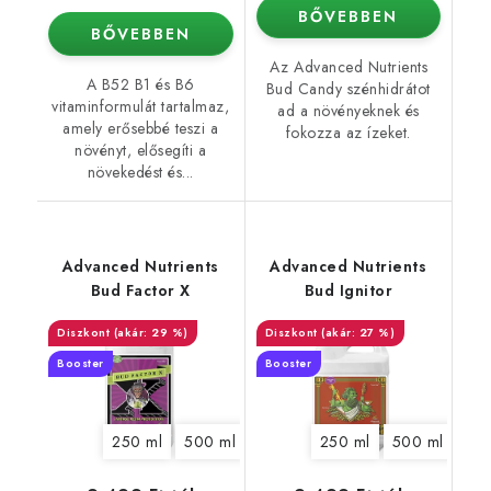
BŐVEBBEN
BŐVEBBEN
Az Advanced Nutrients
A B52 B1 és B6
Bud Candy szénhidrátot
vitaminformulát tartalmaz,
ad a növényeknek és
amely erősebbé teszi a
fokozza az ízeket.
növényt, elősegíti a
növekedést és...
Advanced Nutrients
Advanced Nutrients
Bud Factor X
Bud Ignitor
(akár: 29 %)
(akár: 27 %)
Booster
Booster
250 ml
500 ml
1 l
5 l
250 ml
10 l
20 l
500 ml
1 l