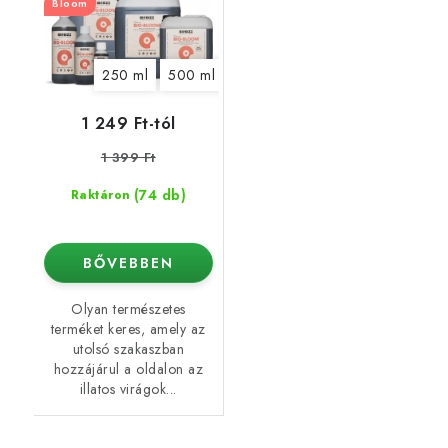
Bloom
250 ml
500 ml
1 l
5 l
10 l
20 l
1 249 Ft-tól
1 399 Ft
(74 db)
Raktáron
BŐVEBBEN
Olyan természetes
terméket keres, amely az
utolsó szakaszban
hozzájárul a oldalon az
illatos virágok...