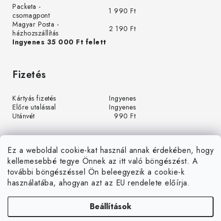
Packeta -
1 990 Ft
csomagpont
Magyar Posta -
2 190 Ft
házhozszállítás
Ingyenes 35 000 Ft felett
Fizetés
Kártyás fizetés
Ingyenes
Előre utalással
Ingyenes
Utánvét
990 Ft
Ez a weboldal cookie-kat használ annak érdekében, hogy
kellemesebbé tegye Önnek az itt való böngészést. A
további böngészéssel Ön beleegyezik a cookie-k
használatába, ahogyan azt az EU rendelete előírja.
Beállítások
Á
r