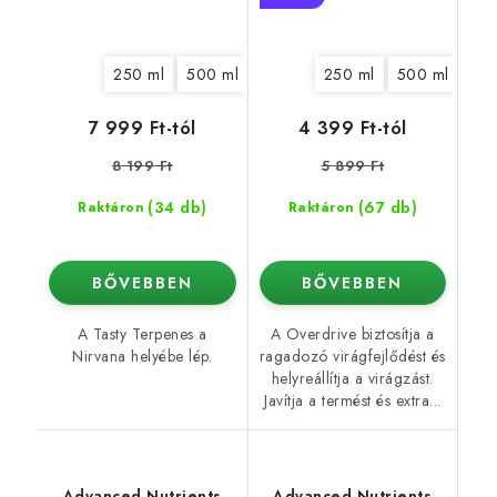
250 ml
500 ml
1 l
5 l
250 ml
10 l
500 ml
1 l
7 999 Ft-tól
4 399 Ft-tól
8 199 Ft
5 899 Ft
(34 db)
(67 db)
Raktáron
Raktáron
BŐVEBBEN
BŐVEBBEN
A Tasty Terpenes a
A Overdrive biztosítja a
Nirvana helyébe lép.
ragadozó virágfejlődést és
helyreállítja a virágzást.
Javítja a termést és extra...
Advanced Nutrients
Advanced Nutrients