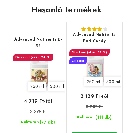
Hasonló termékek
Advanced Nutrients
Advanced Nutrients B-
Bud Candy
52
(akár: 28 %)
(akár: 24 %)
Booster
250 ml
500 ml
1 l
250 ml
500 ml
1 l
5 l
20 l
3 139 Ft-tól
4 719 Ft-tól
3 929 Ft
5 699 Ft
(111 db)
Raktáron
(77 db)
Raktáron