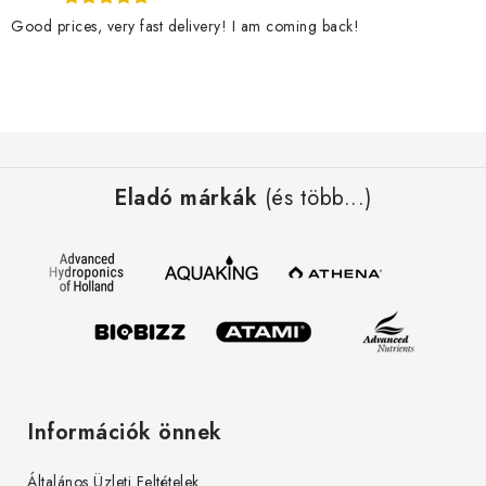
Good prices, very fast delivery! I am coming back!
L
á
Eladó márkák
(és több...)
b
l
é
c
Információk önnek
Általános Üzleti Feltételek