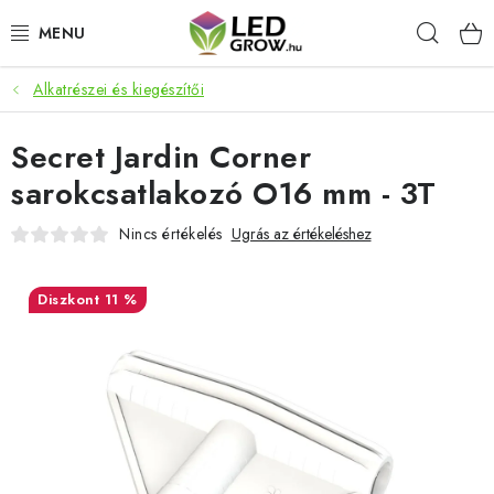
Ugrás
Keres
a
fő
tartalomhoz
Alkatrészei és kiegészítői
AKCIÓS TERMÉKEK
Secret Jardin Corner
LED NÖVÉNYVILÁGÍTÁS
sarokcsatlakozó O16 mm - 3T
TERMESZTÉSI KELLÉKEK
Nincs értékelés
Ugrás az értékeléshez
AKVARISZTIKAI TERMÉKEK
11 %
MIKROZÖLDEK
OKOS KERT
Webáruház értékelése
Márka
Vásárlás
Blog
Általános Üzleti Feltételek
Kapcsolat